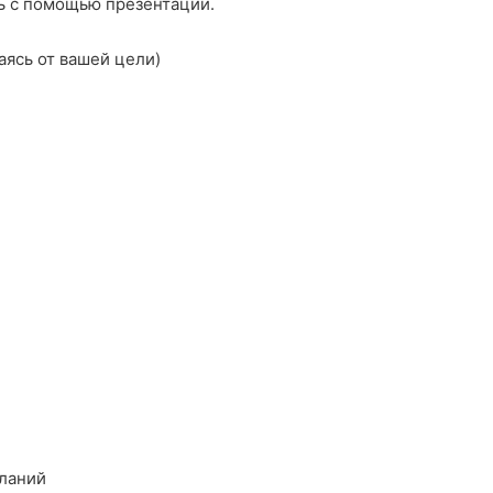
ть с помощью презентации.
аясь от вашей цели)
еланий