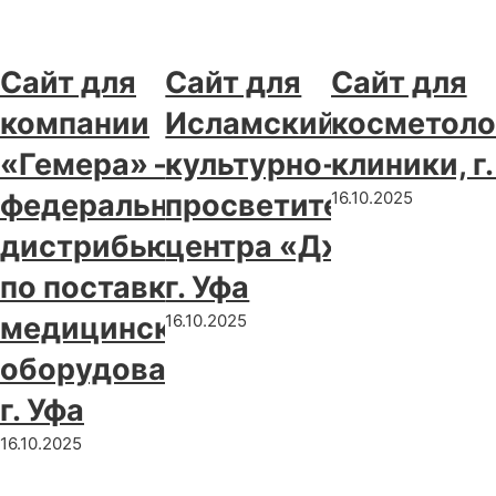
Сайт для
Сайт для
Сайт для
компании
Исламский
косметоло
«Гемера» —
культурно-
клиники, г
федерального
просветительского
16.10.2025
дистрибьютора
центра «Джаннат»,
по поставке
г. Уфа
медицинского
16.10.2025
оборудования,
г. Уфа
16.10.2025